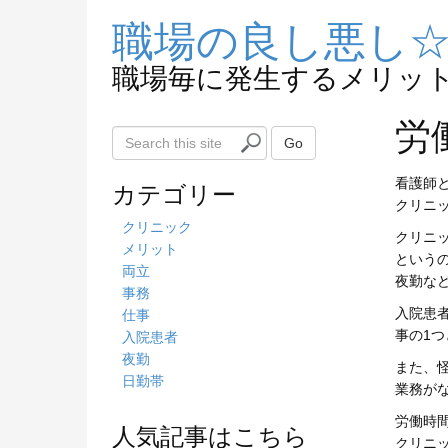
職場の良し悪し
職場毎に発生するメリッ
労
S
Go
e
a
カテゴリー
看護師
r
クリニ
c
クリニック
クリニ
h
メリット
という
t
両立
夜勤な
h
事務
i
入院患
仕事
s
事の1
入院患者
s
夜勤
また、
i
日勤帯
業務が
t
労働時
e
人気記事はこちら
クリニ