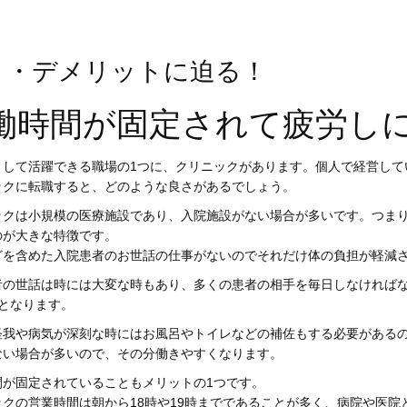
☆
ト・デメリットに迫る！
働時間が固定されて疲労し
として活躍できる職場の1つに、クリニックがあります。個人で経営して
ックに転職すると、どのような良さがあるでしょう。
ックは小規模の医療施設であり、入院施設がない場合が多いです。つま
のが大きな特徴です。
どを含めた入院患者のお世話の仕事がないのでそれだけ体の負担が軽減
者の世話は時には大変な時もあり、多くの患者の相手を毎日しなければ
つとなります。
怪我や病気が深刻な時にはお風呂やトイレなどの補佐もする必要がある
ない場合が多いので、その分働きやすくなります。
間が固定されていることもメリットの1つです。
ックの営業時間は朝から18時や19時までであることが多く、病院や医